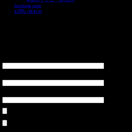
facebook page
お問い合わせ
モタスポ写真応募フォーム
Warning
: Use of undefined constant user_level - assumed 'user_level'
analytics/ultimate_ga.php
on line
524
お名前
メールアドレス
連絡先（携帯番号）