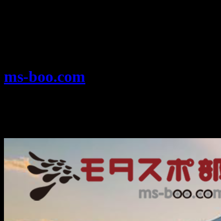
Warning
: Use of undefined constant user_level - assumed
'user_level' (this will throw an Error in a future version of PHP) in
/home/users/1/ansymai/web/ms-boo.com/wp-
content/plugins/ultimate-google-analytics/ultimate_ga.php
on
line
524
ms-boo.com
モータースポーツを楽しむみんなのプ
ラットフォーム、モタスポ部。