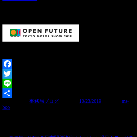
11月4日（月）まで開催していますので足を運んでみてくだ
さい！
（Text and Photo： 河村 大志）
Facebook
Twitter
Line
カテゴリー:
事務局ブログ
| 投稿日:
10/23/2019
|
投稿者:
ms-
共
boo
有
投稿ナビゲーション