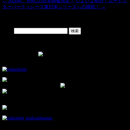
←
2020年、WRCの日本開催決定！
いよいよ明日！ロードス
ターパーティレース東日本シリーズへの挑戦！
→
Search
検索:
Facebook Page
▼モタスポ部オリジナルグッズはこちら！
▼チャンネル登録して新着動画をチェック！
▼facebookの部室です。
部員限定情報を優先的にお知らせ♪
news