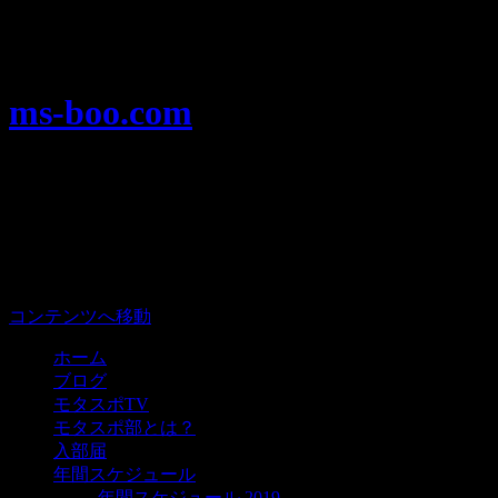
Warning
: Use of undefined constant user_level - assumed 'user_level'
analytics/ultimate_ga.php
on line
524
ms-boo.com
モータースポーツを楽しむみんなのプ
メニュー
コンテンツへ移動
ホーム
ブログ
モタスポTV
モタスポ部とは？
入部届
年間スケジュール
年間スケジュール 2019