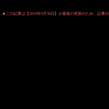
★この記事は【2019年9月30日】が最後の更新のため、記
Warning
: Use of undefined constant user_level - assumed 'user_level'
analytics/ultimate_ga.php
on line
524
SNSで賑わっているので
すでにご存知かもそれませんが…
来年2020年に日本での世界ラリー選手権開催が決まりました
しかも最終戦！
優勝が決まっていないと
さらに盛り上がりそうですよねー♪
観に行きたいなー！
ラリーといえば一度新城ラリーを観に行ったことがあります
サーキットでのレースと違い