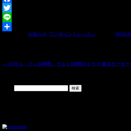
Facebook
Twitter
Line
カテゴリー:
お知らせ
,
ワンポイントレッスン
| 投稿日:
09/30/2
共
有
投稿ナビゲーション
←
2019 ル・マン24時間、ラスト1時間のドラマ
東京モーター
Search
検索:
Facebook Page