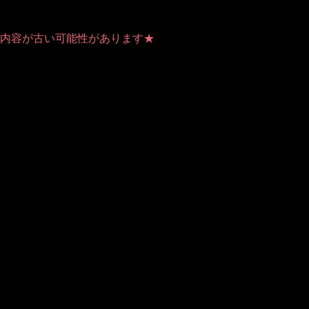
事の内容が古い可能性があります★
 (this will throw an Error in a future version of PHP) in
/home/users/1
ね！
。