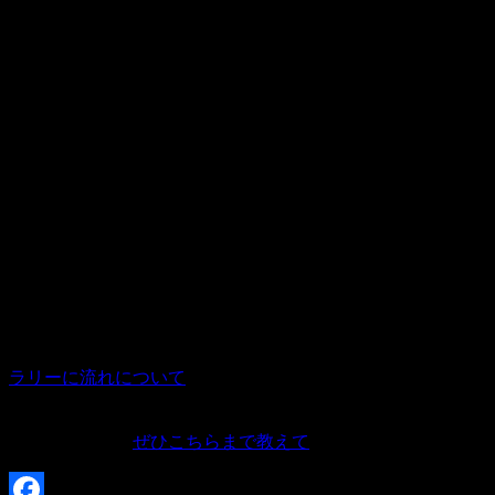
一台一台出走していくこと。
スペシャルステージと呼ばれる
全力疾走の区間があること。
よく海外の映像などでぶどう畑に突っ込んだり
飛ぶように走ったりしているのってここですよね。
ルールや仕組みを
知っていればさらに面白さ倍増です！
ラリー特有の用語や仕組みを
ラリージャパンのサイトで詳しく紹介されていますので
ぜひこちらをご覧ください。
ラリーに流れについて
こんな風に楽しんでいるよ
いうのがあれば
ぜひこちらまで教えて
くださいね♪