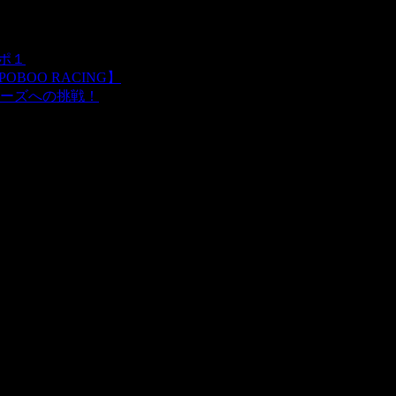
レポ１
BOO RACING】
ーズへの挑戦！