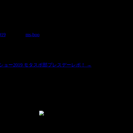
019
|
投稿者:
ms-boo
ショー2019 モタスポ部プレスデーレポ！
→