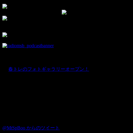
▼モタスポ部オリジナルグッズはこちら！
▼チャンネル登録して新着動画をチェック！
▼facebookの部室です。
部員限定情報を優先的にお知らせ♪
news
★
春トレのフォトギャラリーオープン！
Instagram
Twitter
@MtSpBoo からのツイート