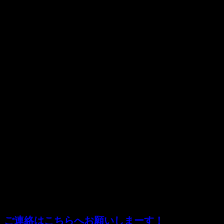
それでもやってみたい！
というモタスポ部女子ドライバーを応援したいと思っていま
す♪
今年は第1回大会が6月17日（日）に富士スピードウェイであ
りますので
興味のある方、まずは観に行きませんか？
【入場料】
大人：2,000円(日曜)
JAF会員証・ゴールド免許証・SDカート提示：900円
FISCOライセンス会員・ FISCO会員：無料
パドックフリーですのでパドック内も上記の料金でご入場で
きます。
駐車場も無料です。
ツアーではありませんので自由観戦してくださいね♪
競女に興味あるとか
観戦に行きまーすという方
ご連絡はこちらへお願いしまーす！