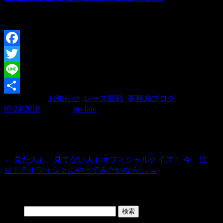
モタスポ部がサポートしているチームをご紹介いたします♪
Facebook
Twitter
Line
カテゴリー:
お知らせ
,
レース観戦
,
事務局ブログ
| 投稿日:
共
05/24/2018
|
投稿者:
ms-boo
有
投稿ナビゲーション
←
見た人も、見てない人もオフィシャルクイズ！
今、注
目！？オフィシャルやってみたいなら…
→
Search
検索: