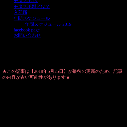
モタスポTV
モタスポ部とは？
入部届
年間スケジュール
年間スケジュール 2019
facebook page
お問い合わせ
走る女子を応援！
★この記事は【2018年5月25日】が最後の更新のため、記事
の内容が古い可能性があります★
Warning
: Use of undefined constant user_level - assumed
'user_level' (this will throw an Error in a future version of PHP) in
/home/users/1/ansymai/web/ms-boo.com/wp-
content/plugins/ultimate-google-analytics/ultimate_ga.php
on
line
524