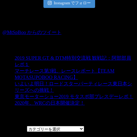
Instagram でフォロー
Twitter
@MtSpBoo からのツイート
ブログ☆モタスポ部
2019 SUPER GT & DTM特別交流戦 観戦記：阿部部員
レポ１
マーチレース第3戦、レースレポート【TEAM
MOTASUPOBOO RACING】
いよいよ明日！ロードスターパーティレース東日本シ
リーズへの挑戦！
東京モーターショー2019 モタスポ部プレスデーレポ！
2020年、WRCの日本開催決定！
カテゴリー
カテゴリー