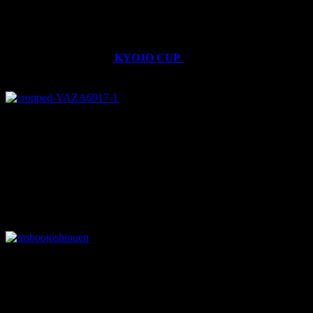
モータースポーツでも女性ドライバー
走行会はもちろん、ラリーやワンメイクレースなどで多く見
かけます。
今年2年目の競争女子
KYOJO CUP
はまさに女性だけのレー
ス♪
photo by kyojocup.com
男女ミックスのレースより熾烈な戦いがありそうな…笑
ところで
モタスポ部女子で競女に出場するのが目標！
という方、いらっしゃいますか？
練習してライセンス取ってレッスンして
きちんと出られるドライビング技術と知識をつけ
さらにそれにかかるお金ももちろん必要になります。