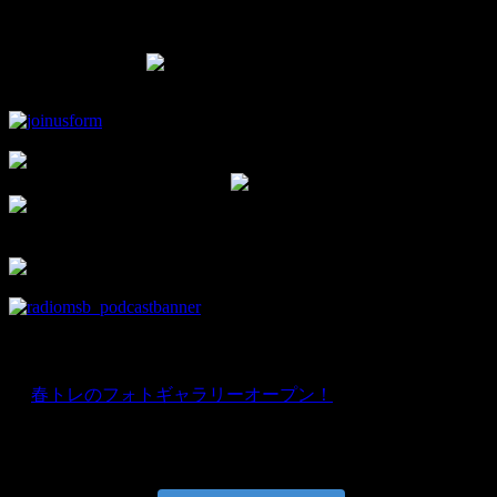
Facebook Page
▼モタスポ部オリジナルグッズはこちら！
▼チャンネル登録して新着動画をチェック！
▼facebookの部室です。
部員限定情報を優先的にお知らせ♪
news
★
春トレのフォトギャラリーオープン！
Instagram