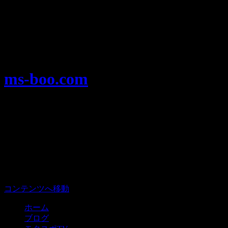
Warning
: Use of undefined constant user_level - assumed
'user_level' (this will throw an Error in a future version of PHP) in
/home/users/1/ansymai/web/ms-boo.com/wp-
content/plugins/ultimate-google-analytics/ultimate_ga.php
on
line
524
ms-boo.com
モータースポーツを楽しむみんなのプ
ラットフォーム、モタスポ部。
メニュー
コンテンツへ移動
ホーム
ブログ