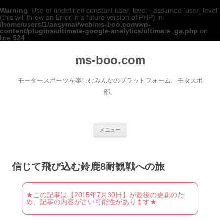
Warning
: Use of undefined constant user_level - assumed 'user_level'
(this will throw an Error in a future version of PHP) in
/home/users/1/ansymai/web/ms-boo.com/wp-
content/plugins/ultimate-google-analytics/ultimate_ga.php
on
line
524
ms-boo.com
モータースポーツを楽しむみんなのプラットフォーム、モタスポ
部。
コンテンツへ移動
メニュー
信じて飛び込む鈴鹿8耐観戦への旅
★この記事は【2015年7月30日】が最後の更新のた
め、記事の内容が古い可能性があります★