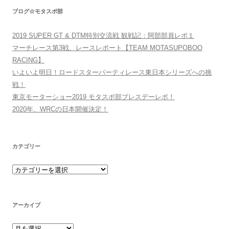
ブログ☆モタスポ部
2019 SUPER GT & DTM特別交流戦 観戦記：阿部部員レポ１
マーチレース第3戦、レースレポート【TEAM MOTASUPOBOO
RACING】
いよいよ明日！ロードスターパーティレース東日本シリーズへの挑
戦！
東京モーターショー2019 モタスポ部プレスデーレポ！
2020年、WRCの日本開催決定！
カテゴリー
カテゴリー
アーカイブ
アーカイブ