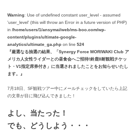
Warning
: Use of undefined constant user_level - assumed
'user_level' (this will throw an Error in a future version of PHP)
in
/home/users/1/ansymai/web/ms-boo.com/wp-
content/plugins/ultimate-google-
analytics/ultimate_ga.php
on line
524
『厳選なる抽選の結果、「Synergy Force MORIWAKI Club ア
メリカ人女性ライダーとの昼食会へご招待!鈴鹿8耐観戦チケッ
ト・V1指定席券付き」に当選されましたことをお知らせいたし
ます。』
7月18日、SF観戦ツアー中にメールチェックをしていたら上記
の文章が目に飛び込んできました！
よし、当たった！
でも、どうしよう・・・