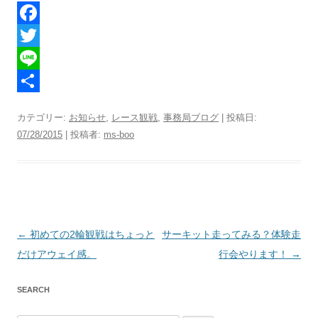
F
a
T
c
w
L
e
i
i
共
カテゴリー:
お知らせ
,
レース観戦
,
事務局ブログ
| 投稿日:
b
t
n
有
07/28/2015
|
投稿者:
ms-boo
o
t
e
o
e
k
r
投稿ナビゲーション
←
初めての2輪観戦はちょっと
サーキット走ってみる？体験走
だけアウェイ感。
行会やります！
→
SEARCH