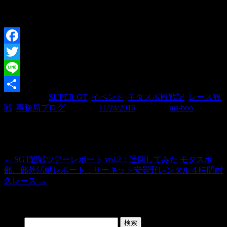
Facebook
Twitter
Line
カテゴリー:
SUPER GT
,
イベント
,
モタスポ観戦記
,
レース観
共
戦
,
事務局ブログ
| 投稿日:
11/24/2016
|
投稿者:
ms-boo
有
投稿ナビゲーション
←
SGT観戦ツアーレポート vol.2：迂回してみた
モタスポ
部、部外活動レポート：サーキット安曇野レンタル４時間耐
久レース
→
Search
検索: