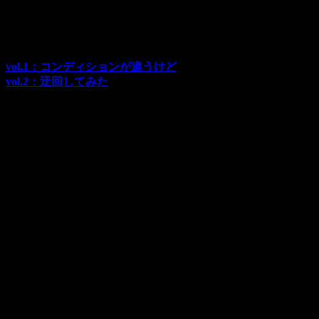
line
524
SGT観戦ツアーレポート
過去記事
vol.1：コンディションが違うけど
vol.2：迂回してみた
駐車場からパドックは遠かった・・・
今回、P7に停めて歩いてパドックへ。
モタスポ部の観戦ツアーはパドックまたはグリッドパスなの
で
朝の集合場所はパドック裏なのです。
なので正面の入り口ではなくパドック側の入り口へ向かうべ
く歩いていると
おお！マシンの音が！
予選、始まっちゃったー！