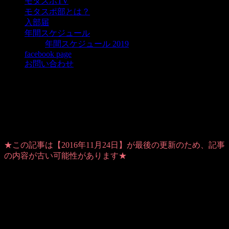
モタスポTV
モタスポ部とは？
入部届
年間スケジュール
年間スケジュール 2019
facebook page
お問い合わせ
SGT観戦ツアーレポート vol.3：今期で
1番いい順位だから
★この記事は【2016年11月24日】が最後の更新のため、記事
の内容が古い可能性があります★
Warning
: Use of undefined constant user_level - assumed
'user_level' (this will throw an Error in a future version of PHP) in
/home/users/1/ansymai/web/ms-boo.com/wp-
content/plugins/ultimate-google-analytics/ultimate_ga.php
on