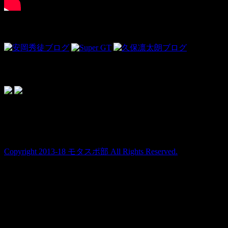
Link
ドライビンググローブ＜PR＞
topics
Copyright 2013-18 モタスポ部 All Rights Reserved.
Warning
: Use of undefined constant user_level - assumed
'user_level' (this will throw an Error in a future version of PHP) in
/home/users/1/ansymai/web/ms-boo.com/wp-
content/plugins/ultimate-google-analytics/ultimate_ga.php
on
line
524
Warning
: Use of undefined constant user_level - assumed