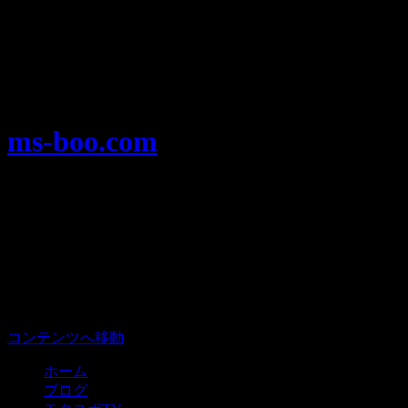
Warning
: Use of undefined constant user_level - assumed
'user_level' (this will throw an Error in a future version of PHP) in
/home/users/1/ansymai/web/ms-boo.com/wp-
content/plugins/ultimate-google-analytics/ultimate_ga.php
on
line
524
ms-boo.com
モータースポーツを楽しむみんなのプ
ラットフォーム、モタスポ部。
メニュー
コンテンツへ移動
ホーム
ブログ