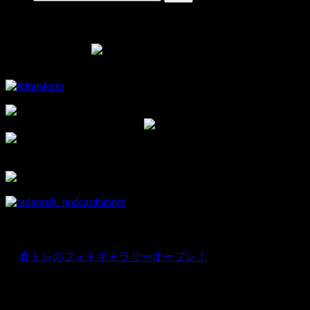
Facebook Page
▼モタスポ部オリジナルグッズはこちら！
▼チャンネル登録して新着動画をチェック！
▼facebookの部室です。
部員限定情報を優先的にお知らせ♪
news
★
春トレのフォトギャラリーオープン！
Instagram