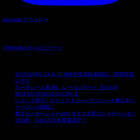
Instagram でフォロー
Twitter
@MtSpBoo からのツイート
ブログ☆モタスポ部
2019 SUPER GT & DTM特別交流戦 観戦記：阿部部員
レポ１
マーチレース第3戦、レースレポート【TEAM
MOTASUPOBOO RACING】
いよいよ明日！ロードスターパーティレース東日本シ
リーズへの挑戦！
東京モーターショー2019 モタスポ部プレスデーレポ！
2020年、WRCの日本開催決定！
カテゴリー