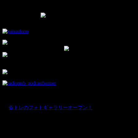
Facebook Page
▼モタスポ部オリジナルグッズはこちら！
▼チャンネル登録して新着動画をチェック！
▼facebookの部室です。
部員限定情報を優先的にお知らせ♪
news
★
春トレのフォトギャラリーオープン！
Instagram