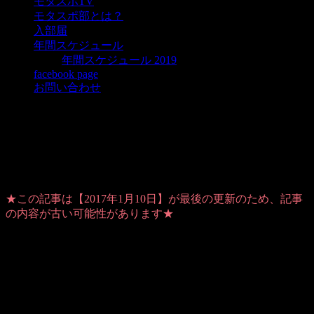
モタスポTV
モタスポ部とは？
入部届
年間スケジュール
年間スケジュール 2019
facebook page
お問い合わせ
チケット発送完了！そういえば14日の
夜は座談会もあるよ
★この記事は【2017年1月10日】が最後の更新のため、記事
の内容が古い可能性があります★
Warning
: Use of undefined constant user_level - assumed
'user_level' (this will throw an Error in a future version of PHP) in
/home/users/1/ansymai/web/ms-boo.com/wp-
content/plugins/ultimate-google-analytics/ultimate_ga.php
on