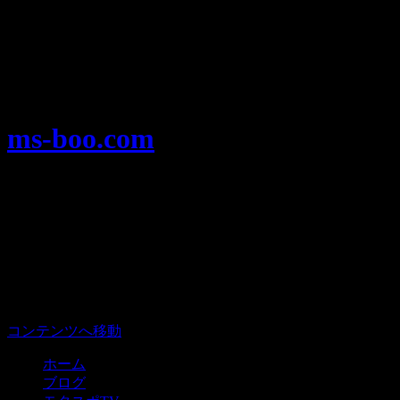
Warning
: Use of undefined constant user_level - assumed
'user_level' (this will throw an Error in a future version of PHP) in
/home/users/1/ansymai/web/ms-boo.com/wp-
content/plugins/ultimate-google-analytics/ultimate_ga.php
on
line
524
ms-boo.com
モータースポーツを楽しむみんなのプ
ラットフォーム、モタスポ部。
メニュー
コンテンツへ移動
ホーム
ブログ