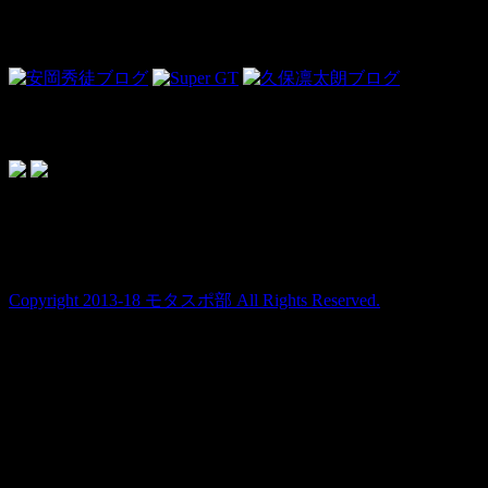
Link
ドライビンググローブ＜PR＞
topics
Copyright 2013-18 モタスポ部 All Rights Reserved.
Warning
: Use of undefined constant user_level - assumed
'user_level' (this will throw an Error in a future version of PHP) in
/home/users/1/ansymai/web/ms-boo.com/wp-
content/plugins/ultimate-google-analytics/ultimate_ga.php
on
line
524
Warning
: Use of undefined constant user_level - assumed
'user_level' (this will throw an Error in a future version of PHP) in