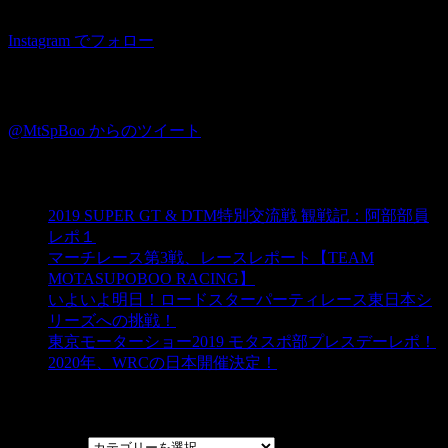
Instagram でフォロー
Twitter
@MtSpBoo からのツイート
ブログ☆モタスポ部
2019 SUPER GT & DTM特別交流戦 観戦記：阿部部員
レポ１
マーチレース第3戦、レースレポート【TEAM
MOTASUPOBOO RACING】
いよいよ明日！ロードスターパーティレース東日本シ
リーズへの挑戦！
東京モーターショー2019 モタスポ部プレスデーレポ！
2020年、WRCの日本開催決定！
カテゴリー
カテゴリー