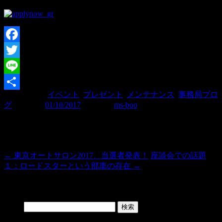
Facebook
Twitter
Line
カテゴリー:
イベント
,
プレゼント
,
メンテナンス
,
事務局ブロ
共
グ
| 投稿日:
01/10/2017
|
投稿者:
ms-boo
有
投稿ナビゲーション
←
東京オートサロン2017、当選者発表！
座談会での話題
１：ロードスターという部車の存在
→
Search
検索: