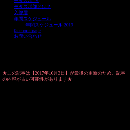
モタスポTV
モタスポ部とは？
入部届
年間スケジュール
年間スケジュール 2019
facebook page
お問い合わせ
ロードスターで4時間走るために
★この記事は【2017年10月3日】が最後の更新のため、記事
の内容が古い可能性があります★
Warning
: Use of undefined constant user_level - assumed
'user_level' (this will throw an Error in a future version of PHP) in
/home/users/1/ansymai/web/ms-boo.com/wp-
content/plugins/ultimate-google-analytics/ultimate_ga.php
on
line
524