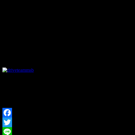
ると思っています♪
耐久レースの始まりが楽しい時間であることが
モタスポ部の願いです。
ということで…
Teamモタスポ部のチームメイトを大募集中！
10/15は袖ヶ浦でレース体験しましょう！
＊PayPal（クレジットカード）でのお支払いも対応しており
ます！
メッセージ欄に「PayPal希望」とご記入ください。
お支払い方法をお知らせいたします。
Facebook
Twitter