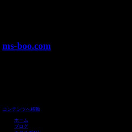
Warning
: Use of undefined constant user_level - assumed
'user_level' (this will throw an Error in a future version of PHP) in
/home/users/1/ansymai/web/ms-boo.com/wp-
content/plugins/ultimate-google-analytics/ultimate_ga.php
on
line
524
ms-boo.com
モータースポーツを楽しむみんなのプ
ラットフォーム、モタスポ部。
メニュー
コンテンツへ移動
ホーム
ブログ