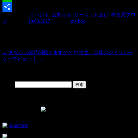
Line
カテゴリー:
イベント
,
お知らせ
,
サーキット走行
,
事務局ブロ
共
グ
| 投稿日:
10/03/2017
|
投稿者:
ms-boo
有
投稿ナビゲーション
←
あなたは何時間戦えますか？
中学生、念願のシミュレー
ターデビュー！
→
Search
検索:
Facebook Page
▼モタスポ部オリジナルグッズはこちら！