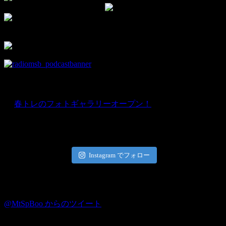
▼チャンネル登録して新着動画をチェック！
▼facebookの部室です。
部員限定情報を優先的にお知らせ♪
news
★
春トレのフォトギャラリーオープン！
Instagram
Instagram でフォロー
Twitter
@MtSpBoo からのツイート
ブログ☆モタスポ部