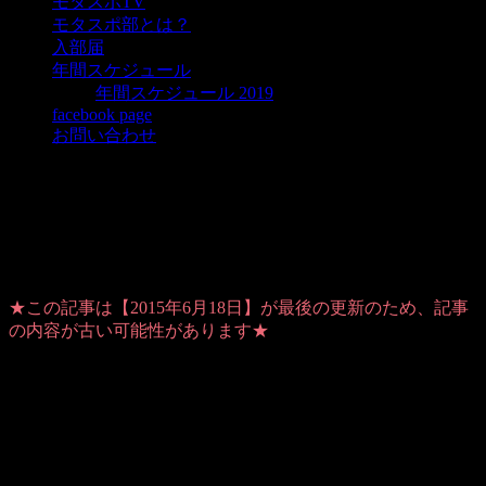
モタスポTV
モタスポ部とは？
入部届
年間スケジュール
年間スケジュール 2019
facebook page
お問い合わせ
スケちゃん武勇伝、エコカーカップ
2015夏の陣
★この記事は【2015年6月18日】が最後の更新のため、記事
の内容が古い可能性があります★
Warning
: Use of undefined constant user_level - assumed
'user_level' (this will throw an Error in a future version of PHP) in
/home/users/1/ansymai/web/ms-boo.com/wp-
content/plugins/ultimate-google-analytics/ultimate_ga.php
on