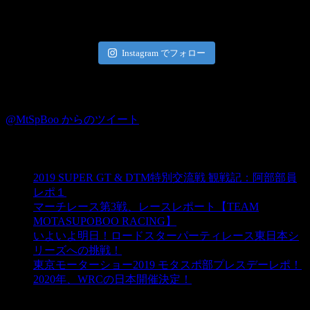
Instagram
Instagram でフォロー
Twitter
@MtSpBoo からのツイート
ブログ☆モタスポ部
2019 SUPER GT & DTM特別交流戦 観戦記：阿部部員
レポ１
マーチレース第3戦、レースレポート【TEAM
MOTASUPOBOO RACING】
いよいよ明日！ロードスターパーティレース東日本シ
リーズへの挑戦！
東京モーターショー2019 モタスポ部プレスデーレポ！
2020年、WRCの日本開催決定！
カテゴリー