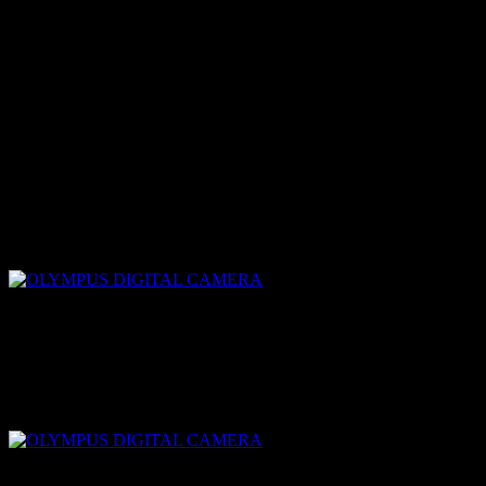
他にもありましたが、まあこの辺で（笑）
一周、3分15秒までは出していいエコカーカップ。
スピードが出せなくて
（出せば燃費が悪くなるので）
思うように走れなくて
（コース、覚えようね）
終わったあとはちょっぴり涙・・・
でも、しっかり走りきりました！
頑張ったね♪
いや、次戦まで特訓ぢゃー！