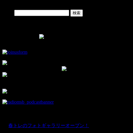
Search
検索:
Facebook Page
▼モタスポ部オリジナルグッズはこちら！
▼チャンネル登録して新着動画をチェック！
▼facebookの部室です。
部員限定情報を優先的にお知らせ♪
news
★
春トレのフォトギャラリーオープン！