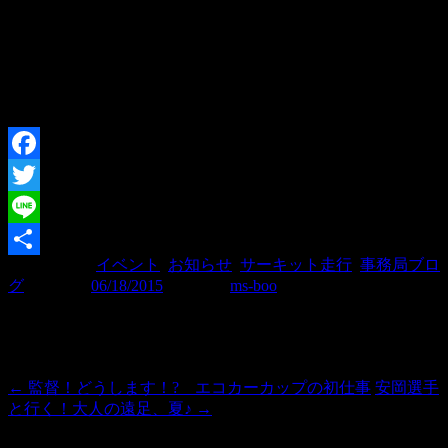
走るのって楽しい〜♪ カートから始めてみませんか？
▼詳しくはこちら▼
Facebook
Twitter
Line
カテゴリー:
イベント
,
お知らせ
,
サーキット走行
,
事務局ブロ
共
グ
| 投稿日:
06/18/2015
|
投稿者:
ms-boo
有
投稿ナビゲーション
←
監督！どうします！? エコカーカップの初仕事
安岡選手
と行く！大人の遠足、夏♪
→