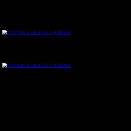
さてさて、ドライバーはヒロさんにバトンタッチ！
ヒロさんは富士を走ったことあるので、こちらも安心してお
任せ♪
こーんなことして遊んでました♪
あー！
サインボード！
頼りにしていた請ちゃん、パッセンジャーとして乗り込んで
たー！