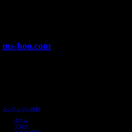
Warning
: Use of undefined constant user_level - assumed
'user_level' (this will throw an Error in a future version of PHP) in
/home/users/1/ansymai/web/ms-boo.com/wp-
content/plugins/ultimate-google-analytics/ultimate_ga.php
on
line
524
ms-boo.com
モータースポーツを楽しむみんなのプ
ラットフォーム、モタスポ部。
メニュー
コンテンツへ移動
ホーム
ブログ