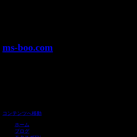
Warning
: Use of undefined constant user_level - assumed
'user_level' (this will throw an Error in a future version of PHP) in
/home/users/1/ansymai/web/ms-boo.com/wp-
content/plugins/ultimate-google-analytics/ultimate_ga.php
on
line
524
ms-boo.com
モータースポーツを楽しむみんなのプ
ラットフォーム、モタスポ部。
メニュー
コンテンツへ移動
ホーム
ブログ