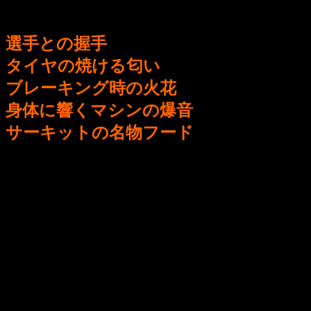
好き！という方もいらっしゃいますが・・・
選手との握手
タイヤの焼ける匂い
ブレーキング時の火花
身体に響くマシンの爆音
サーキットの名物フード
五感をフル稼働する現地観戦はやめら
れません＞＜
ツアーのメニューは
パドックパス&懇親会、送迎（33,000円）
パドックパス&懇親会（19,400円）
パドックパス&送迎（29,000円）
パドックパスのみ（14,000円）
懇親会のみ（5,400円）