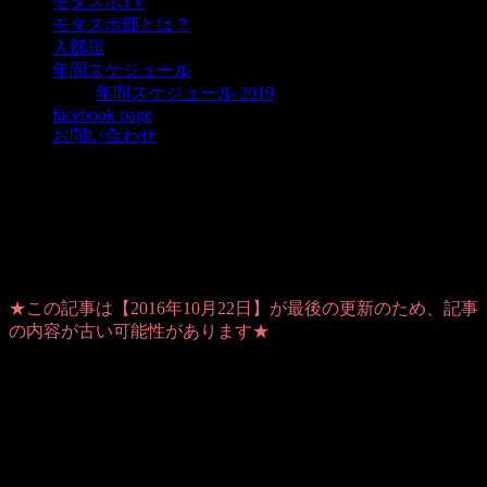
モタスポTV
モタスポ部とは？
入部届
年間スケジュール
年間スケジュール 2019
facebook page
お問い合わせ
Super GT最終戦 五感をフル稼働する現
地観戦ツアーのご案内
★この記事は【2016年10月22日】が最後の更新のため、記事
の内容が古い可能性があります★
Warning
: Use of undefined constant user_level - assumed
'user_level' (this will throw an Error in a future version of PHP) in
/home/users/1/ansymai/web/ms-boo.com/wp-
content/plugins/ultimate-google-analytics/ultimate_ga.php
on