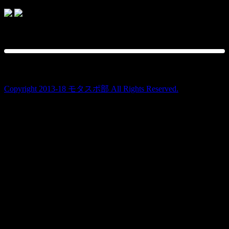
topics
Copyright 2013-18 モタスポ部 All Rights Reserved.
Warning
: Use of undefined constant user_level - assumed
'user_level' (this will throw an Error in a future version of PHP) in
/home/users/1/ansymai/web/ms-boo.com/wp-
content/plugins/ultimate-google-analytics/ultimate_ga.php
on
line
524
Warning
: Use of undefined constant user_level - assumed
'user_level' (this will throw an Error in a future version of PHP) in
/home/users/1/ansymai/web/ms-boo.com/wp-
content/plugins/ultimate-google-analytics/ultimate_ga.php
on
line
524