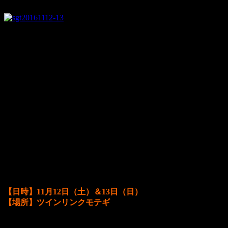
line
524
WEC、MotoGPと盛り上がった先週末。
私はWEC観戦に行ってきましたが、
最後の最後までドキドキするレースを
たくさんの人達と共有でき、
とても楽しかったです♪
来月はモテギでこのドキドキを！
ということで・・・
お待たせしました！
SuperGT 最終戦、観戦ツアーのお知ら
せです。
【日時】11月12日（土）＆13日（日）
【場所】ツインリンクモテギ
今回はオートポリスの振替