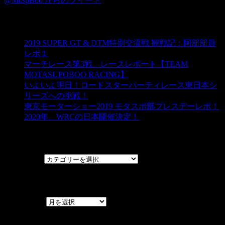
@MtSpBoo からのツイート
ブログ☆モタスポ部
2019 SUPER GT & DTM特別交流戦 観戦記：阿部部員
レポ１
マーチレース第3戦、レースレポート【TEAM
MOTASUPOBOO RACING】
いよいよ明日！ロードスターパーティレース東日本シ
リーズへの挑戦！
東京モーターショー2019 モタスポ部プレスデーレポ！
2020年、WRCの日本開催決定！
カテゴリー
カテゴリー
アーカイブ
アーカイブ