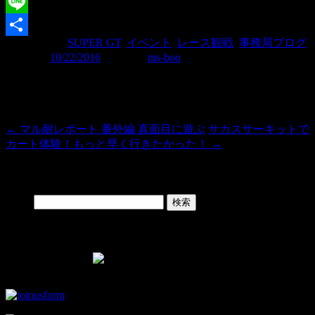
Twitter
Line
カテゴリー:
SUPER GT
,
イベント
,
レース観戦
,
事務局ブログ
共
| 投稿日:
10/22/2016
|
投稿者:
ms-boo
有
投稿ナビゲーション
←
マル耐レポート 番外編 真面目に遊ぶ
サカスサーキットで
カート体験！もっと早く行きたかった！
→
Search
検索:
Facebook Page
▼モタスポ部オリジナルグッズはこちら！