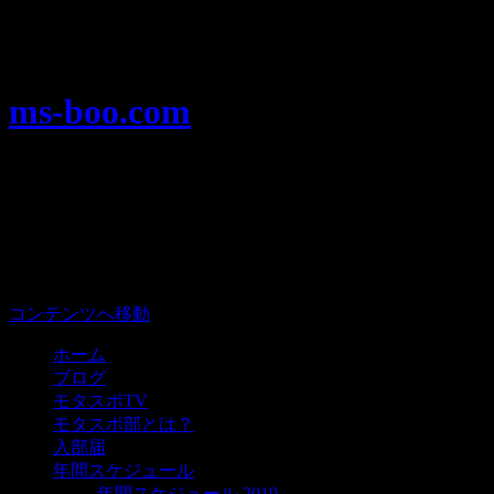
Warning
: Use of undefined constant user_level - assumed 'user_level'
analytics/ultimate_ga.php
on line
524
ms-boo.com
モータースポーツを楽しむみんなのプ
メニュー
コンテンツへ移動
ホーム
ブログ
モタスポTV
モタスポ部とは？
入部届
年間スケジュール
年間スケジュール 2019