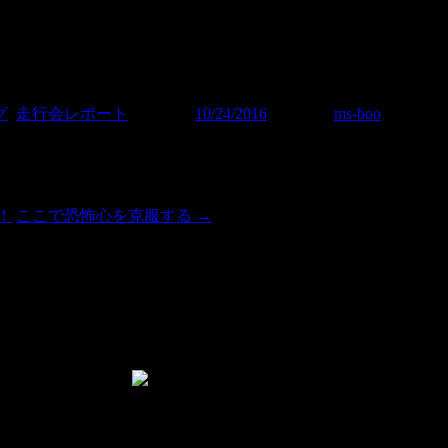
グ
,
走行会レポート
| 投稿日:
10/24/2016
|
投稿者:
ms-boo
！
ここで恐怖心を克服する
→