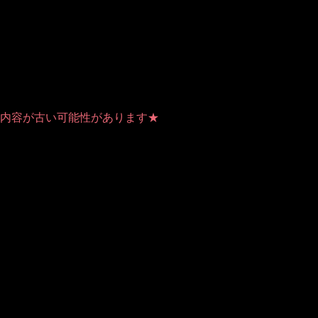
をかける！
事の内容が古い可能性があります★
 (this will throw an Error in a future version of PHP) in
/home/users/1