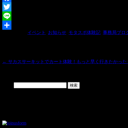
Facebook
Twitter
Line
カテゴリー:
イベント
,
お知らせ
,
モタスポ体験記
,
事務局ブロ
共
有
投稿ナビゲーション
←
サカスサーキットでカート体験！もっと早く行きたかった
Search
検索:
Facebook Page