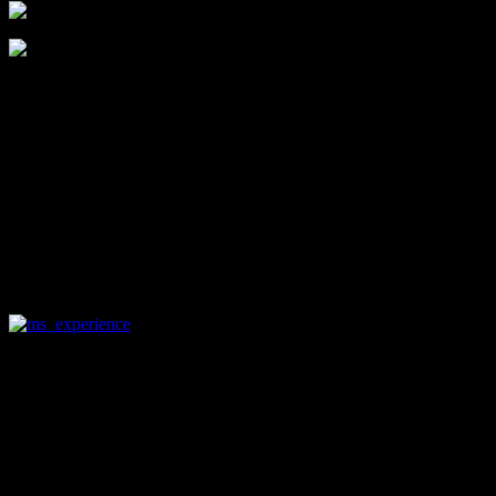
イベントを振り返るときに
レポートを後から見るのが実は大変！
ということがわかりまして・・・
遅ればせながら、新コーナー
『モタスポ体験記』ができました！
元々ブログのカテゴリーとしてはあったのですが
イベントレポート毎に新ページを作成♪
後から見やすくなったので
あの回、見逃したなぁっていう時も安心♪