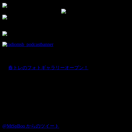
▼モタスポ部オリジナルグッズはこちら！
▼チャンネル登録して新着動画をチェック！
▼facebookの部室です。
部員限定情報を優先的にお知らせ♪
news
★
春トレのフォトギャラリーオープン！
Instagram
Twitter
@MtSpBoo からのツイート