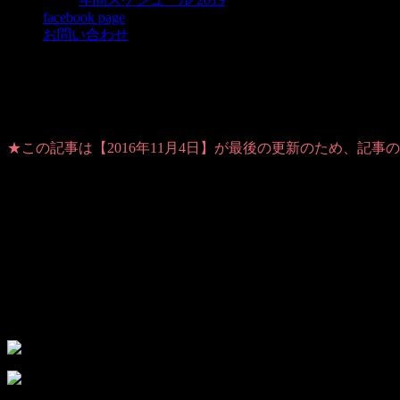
facebook page
お問い合わせ
新コーナーで終わらせるプレッシャー
★この記事は【2016年11月4日】が最後の更新のため、記
Warning
: Use of undefined constant user_level - assumed 'user_level'
analytics/ultimate_ga.php
on line
524
ちょうど一年前の今日は宮城での無料体験走行会！
あれからあっという間の一年でした。
▼下の写真は体験走行会の模様
10代、20代の参加者もいて嬉しかったです♪