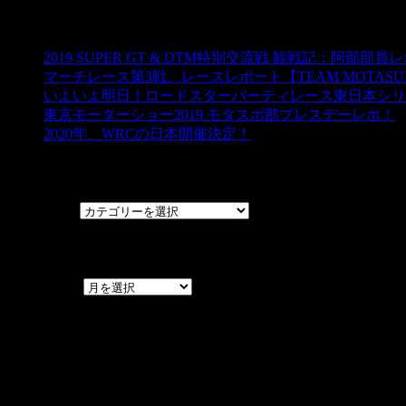
ブログ☆モタスポ部
2019 SUPER GT & DTM特別交流戦 観戦記：阿部部員
マーチレース第3戦、レースレポート【TEAM MOTASUPO
いよいよ明日！ロードスターパーティレース東日本シリ
東京モーターショー2019 モタスポ部プレスデーレポ！
2020年、WRCの日本開催決定！
カテゴリー
カテゴリー
アーカイブ
アーカイブ