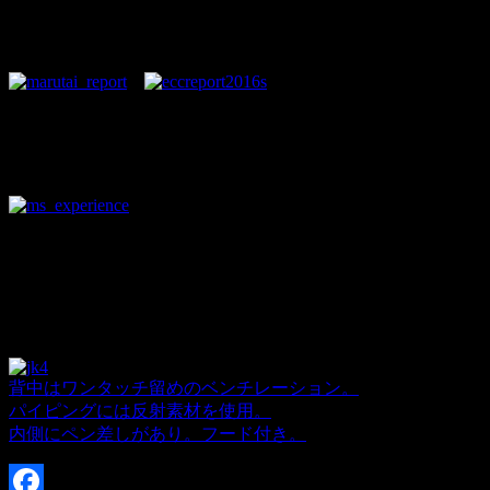
まずは今年の夏のエコカーカップレポ
先日のマル耐レポートをまとめました
「あ、まだ読んでない！」という方、
この機会にぜひご覧くださいね♪
こちらからどうぞ▼
これを機に、連載を終わらせるよう
頑張ります！ ( ・`ω・´)
背中はワンタッチ留めのベンチレーション。
パイピングには反射素材を使用。
内側にペン差しがあり。フード付き。