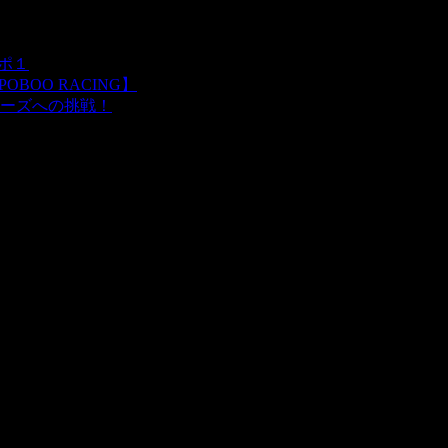
レポ１
BOO RACING】
ーズへの挑戦！