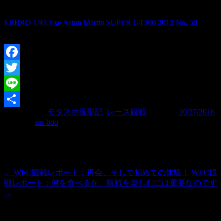
EBBRO 1/43 Exe Aston Martin SUPER GT300 2013 No. 50
Facebook
Twitter
Line
カテゴリー:
モタスポ撮影記
,
レース観戦
| 投稿日:
10/27/2016
共
|
投稿者:
ms-boo
有
投稿ナビゲーション
←
WEC観戦レポート：再会、そして初めての体験！
WEC観
戦レポート：何を食べるか、観戦を楽しむには重要なのです
→
Search