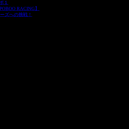
レポ１
BOO RACING】
ーズへの挑戦！