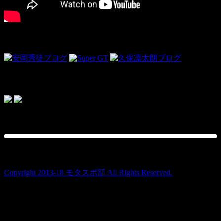
Link
ドライビンググローブ＜PR＞
topics
Copyright 2013-18 モタスポ部 All Rights Reserved.
Warning
: Use of undefined constant user_level - assumed
'user_level' (this will throw an Error in a future version of PHP) in
/home/users/1/ansymai/web/ms-boo.com/wp-
content/plugins/ultimate-google-analytics/ultimate_ga.php
on