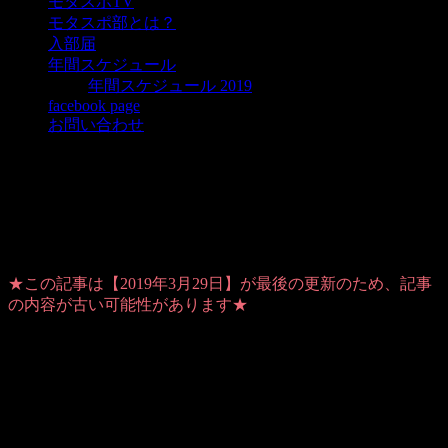
モタスポTV
モタスポ部とは？
入部届
年間スケジュール
年間スケジュール 2019
facebook page
お問い合わせ
マーチレース2019年第1戦、ドライバー
大松澤選手のレースレポート
★この記事は【2019年3月29日】が最後の更新のため、記事
の内容が古い可能性があります★
Warning
: Use of undefined constant user_level - assumed
'user_level' (this will throw an Error in a future version of PHP) in
/home/users/1/ansymai/web/ms-boo.com/wp-
content/plugins/ultimate-google-analytics/ultimate_ga.php
on