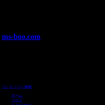
Warning
: Use of undefined constant user_level - assumed
'user_level' (this will throw an Error in a future version of PHP) in
/home/users/1/ansymai/web/ms-boo.com/wp-
content/plugins/ultimate-google-analytics/ultimate_ga.php
on
line
524
ms-boo.com
モータースポーツを楽しむみんなのプ
ラットフォーム、モタスポ部。
メニュー
コンテンツへ移動
ホーム
ブログ