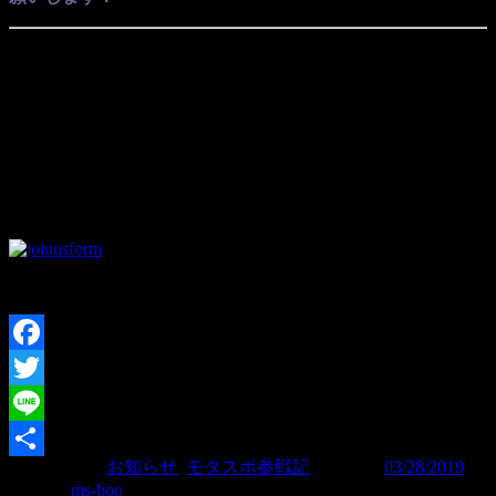
第2戦は5月26日（日）筑波サーキットで行われます。
大松澤選手を応援しに行きませんか？
◎ ◎ ◎ ◎
メルマガでイベントをお知らせ！
走る、観る、撮る、整備するから始めるモータースポーツ
▼モタスポ部の入部はこちら▼
Facebook
Twitter
Line
カテゴリー:
お知らせ
,
モタスポ参戦記
| 投稿日:
03/28/2019
|
共
投稿者:
ms-boo