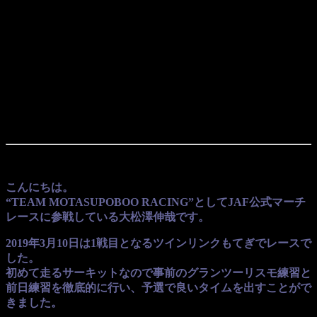
line
524
モタスポ部のJAFチームが誕生した2019年。
最初の公式戦はもてぎでのマーチレース。
大松澤選手
チームドライバーは
です。
今回は大松澤選手から届いた第1戦のレースレポートをご紹
介します。
こんにちは。
“TEAM MOTASUPOBOO RACING”としてJAF公式マーチ
レースに参戦している大松澤伸哉です。
2019年3月10日は1戦目となるツインリンクもてぎでレースで
した。
初めて走るサーキットなので事前のグランツーリスモ練習と
前日練習を徹底的に行い、予選で良いタイムを出すことがで
きました。