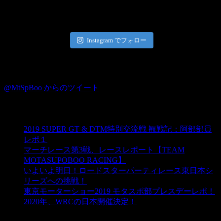
Instagram
Instagram でフォロー
Twitter
@MtSpBoo からのツイート
ブログ☆モタスポ部
2019 SUPER GT & DTM特別交流戦 観戦記：阿部部員
レポ１
マーチレース第3戦、レースレポート【TEAM
MOTASUPOBOO RACING】
いよいよ明日！ロードスターパーティレース東日本シ
リーズへの挑戦！
東京モーターショー2019 モタスポ部プレスデーレポ！
2020年、WRCの日本開催決定！