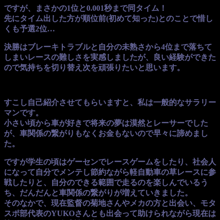
ですが、まさかの1位と0.001秒まで同タイム！
先にタイム出した方が順位前(初めて知った)とのことで惜し
くも予選2位…
決勝はブレーキトラブルと自分の未熟さから4位まで落ちて
しまいレースの難しさを実感しましたが、良い経験ができた
ので気持ちを切り替え次を頑張りたいと思います。
すこし自己紹介させてもらいますと、私は一般的なサラリー
マンです。
小さい頃から車が好きで将来の夢は漠然とレーサーでした
が、車関係の繋がりもなくお金もないので早々に諦めまし
た。
ですが学生の頃はゲーセンでレースゲームをしたり、社会人
になって自分でメンテし節約ながら軽自動車の草レースに参
戦したりと、自分のできる範囲で走るのを楽しんでいるう
ち、だんだんと車関係の繋がりが増えていきました。
そのなかで、現在監督の菊地さんやメカの方と出会い、モタ
スポ部代表のYUKOさんとも出会って助けられながら現在は