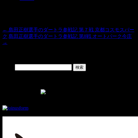
有
投稿ナビゲーション
←
島田正樹選手のダートラ参戦記 第７戦 京都コスモスパー
ク
島田正樹選手のダートラ参戦記 第8戦 オートパーク今庄
→
Search
検索:
Facebook Page
▼モタスポ部オリジナルグッズはこちら！