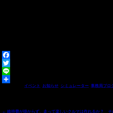
ただいま、今回参加される部員の皆さまに楽しんでいただけ
そして、次回は…
7月23日（水）の平日夜
に開催予定です♪
仕事帰りに気軽に体験してください。
近日中にお申し込み開始となりまーす。
もう少しだけお待ちくださいね＾＾
Facebook
Twitter
Line
カテゴリー:
イベント
,
お知らせ
,
シミュレーター
,
事務局ブロ
共
有
投稿ナビゲーション
←
維持費が掛からず、走って楽しいクルマは作れるか？ そ