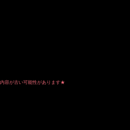
.2014
事の内容が古い可能性があります★
 (this will throw an Error in a future version of PHP) in
/home/users/1
会は満席
となりました！