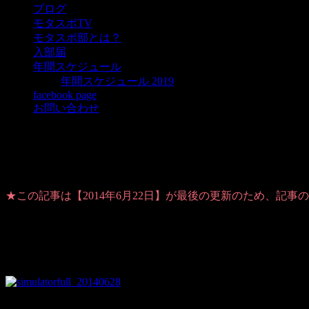
ブログ
モタスポTV
モタスポ部とは？
入部届
年間スケジュール
年間スケジュール 2019
facebook page
お問い合わせ
【満員御礼】シミュレーター体験会 @ 6.28
★この記事は【2014年6月22日】が最後の更新のため、記
Warning
: Use of undefined constant user_level - assumed 'user_level'
analytics/ultimate_ga.php
on line
524
おかげさまで
6月28日（土）開催のレーシングシミュレーター体験