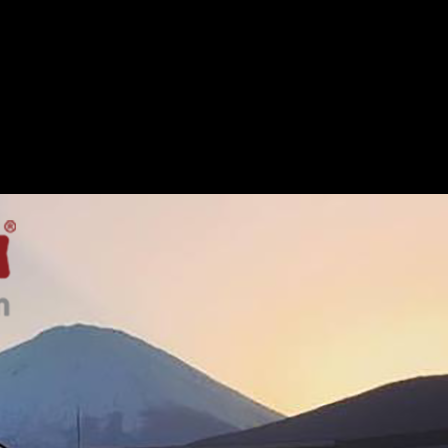
 (this will throw an Error in a future version of PHP) in
/home/users/1
ラットフォーム、モタスポ部。