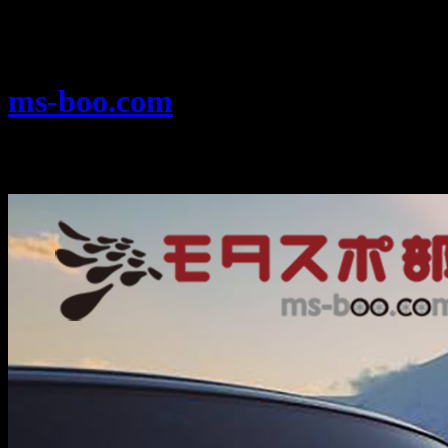
Warning
: Use of undefined constant user_level - assumed 'user_level'
analytics/ultimate_ga.php
on line
524
ms-boo.com
モータースポーツを楽しむみんなのプ