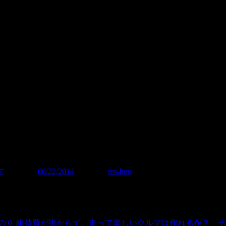
るよう準備しております☆
グ
| 投稿日:
06/22/2014
|
投稿者:
ms-boo
の０
維持費が掛からず、走って楽しいクルマは作れるか？ そ