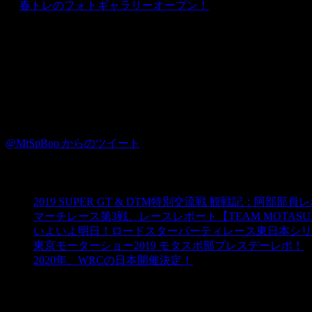
★
春トレのフォトギャラリーオープン！
Instagram
Twitter
@MtSpBoo からのツイート
ブログ☆モタスポ部
2019 SUPER GT & DTM特別交流戦 観戦記：阿部部員
マーチレース第3戦、レースレポート【TEAM MOTASUPO
いよいよ明日！ロードスターパーティレース東日本シリ
東京モーターショー2019 モタスポ部プレスデーレポ！
2020年、WRCの日本開催決定！
カテゴリー