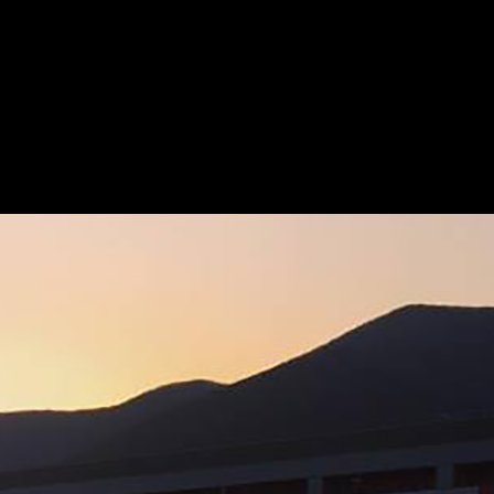
/ansymai/web/ms-boo.com/wp-content/plugins/ultimate-google-