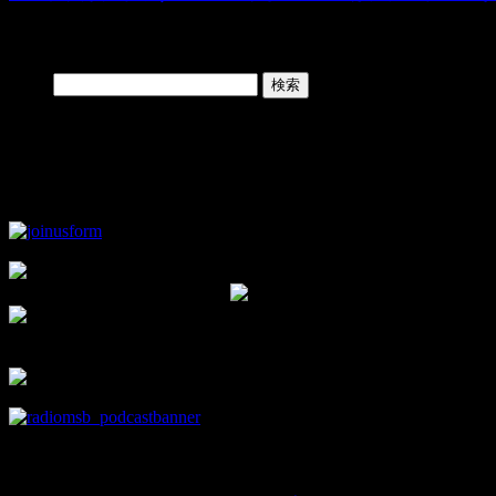
Search
検索:
Facebook Page
▼モタスポ部オリジナルグッズはこちら！
▼チャンネル登録して新着動画をチェック！
▼facebookの部室です。
部員限定情報を優先的にお知らせ♪
news