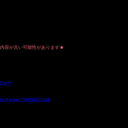
ましょう♪
事の内容が古い可能性があります★
 (this will throw an Error in a future version of PHP) in
/home/users/1
びゅー
を残すのみとなりました！
da Racing THANKS DAY
にて